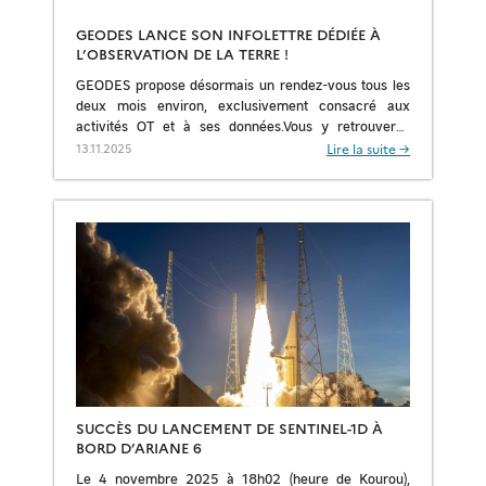
GEODES LANCE SON INFOLETTRE DÉDIÉE À
L’OBSERVATION DE LA TERRE !
GEODES propose désormais un rendez-vous tous les
deux mois environ, exclusivement consacré aux
activités OT et à ses données.Vous y retrouverez
:· Les dernières données et avancées en
Lire la suite →
13.11.2025
observation de la […]
SUCCÈS DU LANCEMENT DE SENTINEL-1D À
BORD D’ARIANE 6
Le 4 novembre 2025 à 18h02 (heure de Kourou),