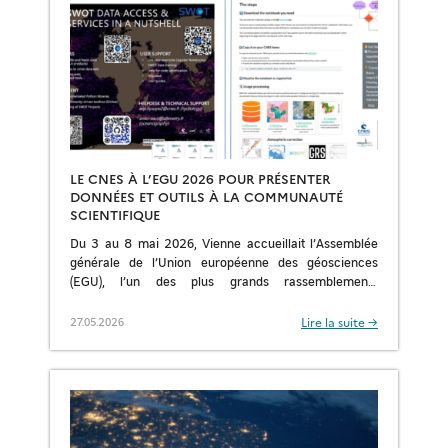
LE CNES À L’EGU 2026 POUR PRÉSENTER
DONNÉES ET OUTILS À LA COMMUNAUTÉ
SCIENTIFIQUE
Du 3 au 8 mai 2026, Vienne accueillait l’Assemblée
générale de l’Union européenne des géosciences
(EGU), l’un des plus grands rassemblements
scientifiques mondiaux dans les domaines des
sciences de la […]
Lire la suite →
27.05.2026