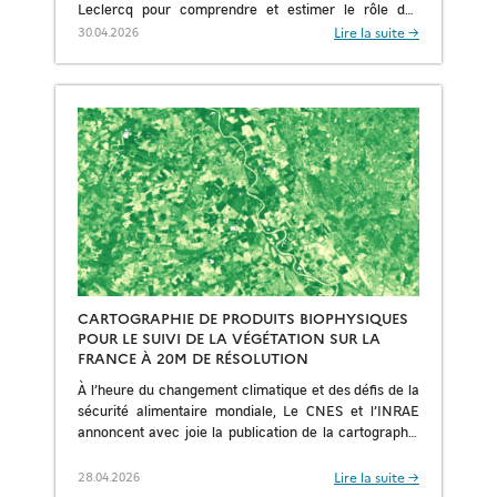
Leclercq pour comprendre et estimer le rôle des
observations dans la hausse du niveau de […]
Lire la suite →
30.04.2026
CARTOGRAPHIE DE PRODUITS BIOPHYSIQUES
POUR LE SUIVI DE LA VÉGÉTATION SUR LA
FRANCE À 20M DE RÉSOLUTION
À l’heure du changement climatique et des défis de la
sécurité alimentaire mondiale, Le CNES et l’INRAE
annoncent avec joie la publication de la cartographie
de produits biophysiques de la végétation […]
Lire la suite →
28.04.2026