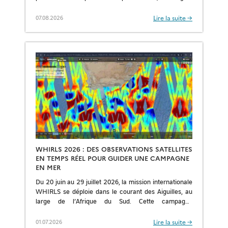
et leur saisonnalité ; pour améliorer les prévisions et
[…]
Lire la suite →
07.08.2026
WHIRLS 2026 : DES OBSERVATIONS SATELLITES
EN TEMPS RÉEL POUR GUIDER UNE CAMPAGNE
EN MER
Du 20 juin au 29 juillet 2026, la mission internationale
WHIRLS se déploie dans le courant des Aiguilles, au
large de l’Afrique du Sud. Cette campagne
multidisciplinaire vise à quantifier […]
Lire la suite →
01.07.2026