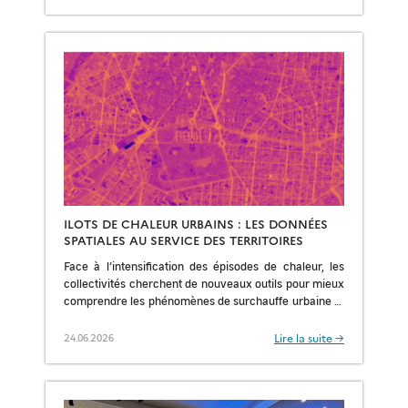
ILOTS DE CHALEUR URBAINS : LES DONNÉES
SPATIALES AU SERVICE DES TERRITOIRES
Face à l’intensification des épisodes de chaleur, les
collectivités cherchent de nouveaux outils pour mieux
comprendre les phénomènes de surchauffe urbaine et
prioriser leurs stratégies d’adaptation. Organisé par le
CNES […]
Lire la suite →
24.06.2026