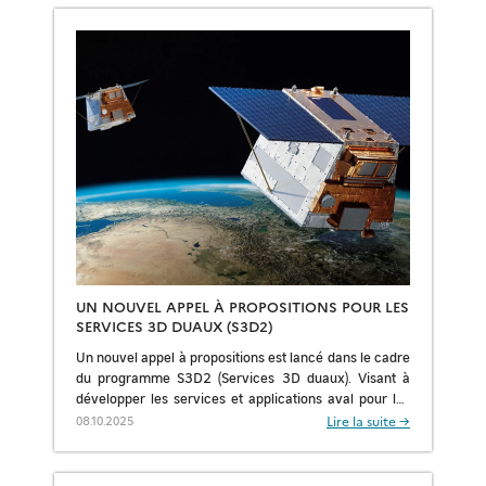
UN NOUVEL APPEL À PROPOSITIONS POUR LES
SERVICES 3D DUAUX (S3D2)
Un nouvel appel à propositions est lancé dans le cadre
du programme S3D2 (Services 3D duaux). Visant à
développer les services et applications aval pour les
produits CO3D au bénéfice […]
Lire la suite →
08.10.2025