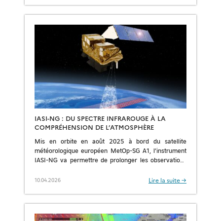
IASI-NG : DU SPECTRE INFRAROUGE À LA
COMPRÉHENSION DE L’ATMOSPHÈRE
Mis en orbite en août 2025 à bord du satellite
météorologique européen MetOp-SG A1, l’instrument
IASI-NG va permettre de prolonger les observations
atmosphériques initiées par IASI embarqué sur les
Metop […]
Lire la suite →
10.04.2026