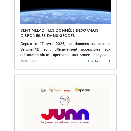
SENTINEL-1D : LES DONNÉES DÉSORMAIS
DISPONIBLES DANS GEODES
Depuis le 17 avril 2026, les données du satellite
Sentinel-1D sont officiellement accessibles aux
utilisateurs via le Copernicus Data Space Ecosystem,
comme l’a annoncé l’ESA. Lancé en novembre 2025,
Lire la suite →
15.05.2026
Sentinel-1D […]