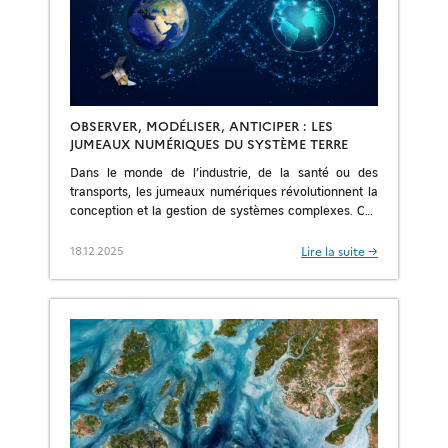
OBSERVER, MODÉLISER, ANTICIPER : LES
JUMEAUX NUMÉRIQUES DU SYSTÈME TERRE
Dans le monde de l’industrie, de la santé ou des
transports, les jumeaux numériques révolutionnent la
conception et la gestion de systèmes complexes. Ces
répliques numériques dynamiques d’objets, de
procédés […]
Lire la suite →
18.12.2025