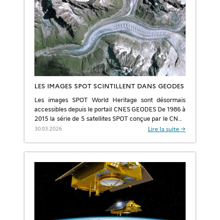
LES IMAGES SPOT SCINTILLENT DANS GEODES
Les images SPOT World Heritage sont désormais
accessibles depuis le portail CNES GEODES De 1986 à
2015 la série de 5 satellites SPOT conçue par le CNES
a pu prendre […]
Lire la suite →
30.03.2026