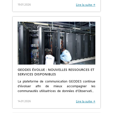
[…]
Lire la suite →
19.01.2026
GEODES ÉVOLUE : NOUVELLES RESSOURCES ET
SERVICES DISPONIBLES
La plateforme de communication GEODES continue
d’évoluer afin de mieux accompagner les
communautés utilisatrices de données d’Observation
de la Terre. De nouveaux contenus et services sont
désormais accessibles pour faciliter […]
Lire la suite →
14.01.2026