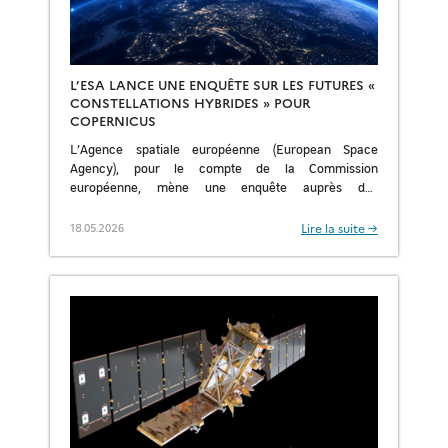
L’ESA LANCE UNE ENQUÊTE SUR LES FUTURES «
CONSTELLATIONS HYBRIDES » POUR
COPERNICUS
L’Agence spatiale européenne (European Space
Agency), pour le compte de la Commission
européenne, mène une enquête auprès des
entreprises européennes du secteur de l’observation
de la Terre afin d’identifier des […]
Lire la suite →
18.05.2026