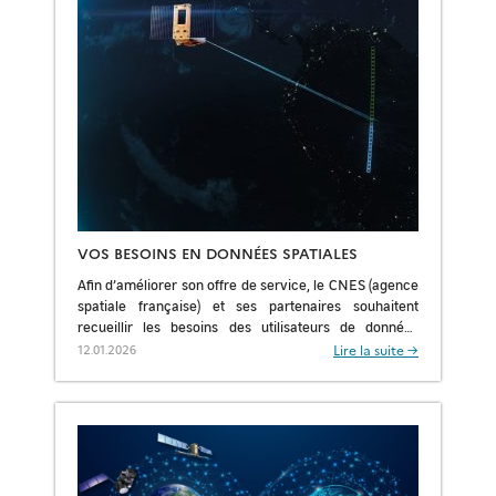
VOS BESOINS EN DONNÉES SPATIALES
Afin d’améliorer son offre de service, le CNES (agence
spatiale française) et ses partenaires souhaitent
recueillir les besoins des utilisateurs de données
spatiales de nos partenaires (ESA, US, acteurs privés
Lire la suite →
12.01.2026
[…]