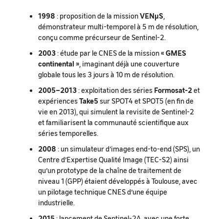
1998
: proposition de la mission
VENµS
,
démonstrateur multi-temporel à 5 m de résolution,
conçu comme précurseur de Sentinel-2.
2003
: étude par le CNES de la mission
« GMES
continental »
, imaginant déjà une couverture
globale tous les 3 jours à 10 m de résolution.
2005–2013
: exploitation des séries
Formosat-2
et
expériences
Take5
sur SPOT4 et SPOT5 (en fin de
vie en 2013), qui simulent la revisite de Sentinel-2
et familiarisent la communauté scientifique aux
séries temporelles.
2008
: un simulateur d’images end-to-end (SPS), un
Centre d’Expertise Qualité Image (TEC-S2) ainsi
qu’un prototype de la chaîne de traitement de
niveau 1 (GPP) étaient développés à Toulouse, avec
un pilotage technique CNES d’une équipe
industrielle.
2015
: lancement de Sentinel-2A, avec une forte