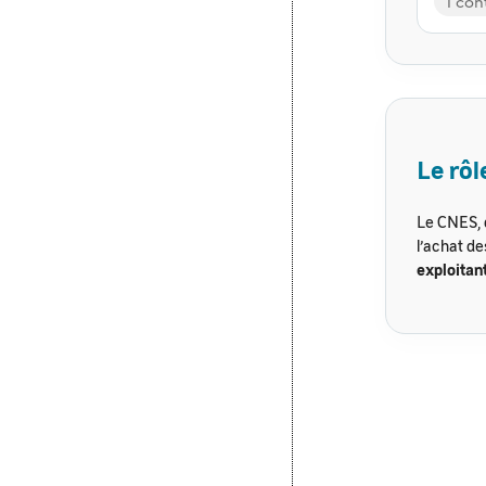
1 con
Le rô
Le CNES, 
l’achat d
exploitant