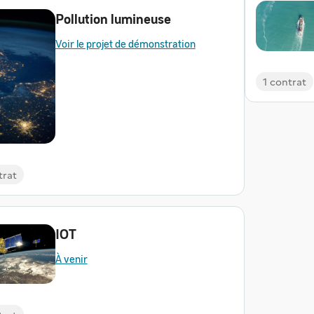
Pollution lumineuse
Voir le projet de démonstration
1 contrat
trat
IOT
À venir