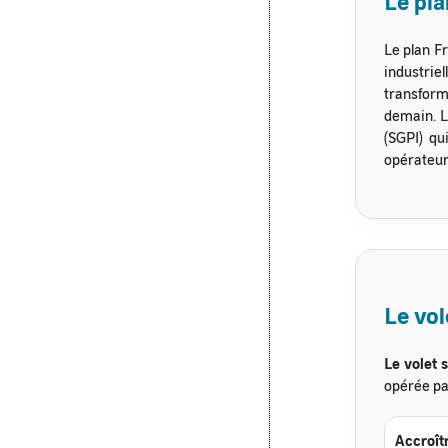
Le pl
Le plan F
industrie
transform
demain. L
(SGPI) qu
opérateurs
Le vol
Le volet 
opérée par
Accroît