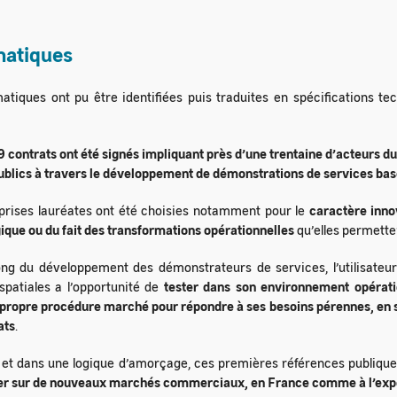
matiques
atiques ont pu être identifiées puis traduites en spécifications te
19 contrats ont été signés impliquant près d’une trentaine d’acteurs d
ublics à travers le développement de démonstrations de services basé
prises lauréates ont été choisies notamment pour le
caractère inno
ique ou du fait des transformations opérationnelles
qu’elles permetten
ong du développement des démonstrateurs de services, l’utilisateu
 spatiales a l’opportunité de
tester dans son environnement opératio
 propre procédure marché pour répondre à ses besoins pérennes, en s
ats
.
 et dans une logique d’amorçage, ces premières références publiqu
er sur de nouveaux marchés commerciaux, en France comme à l’exp