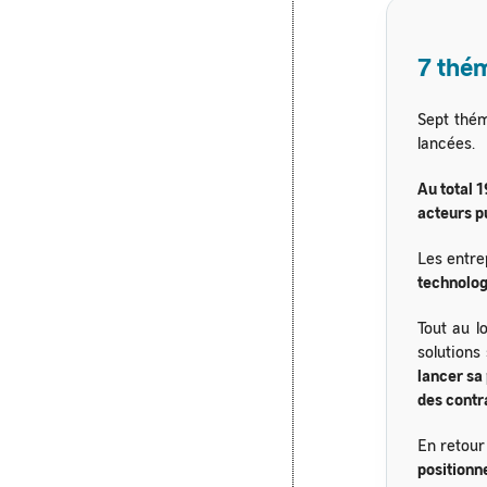
7 thé
Sept thém
lancées.
Au total 
acteurs p
Les entre
technolog
Tout au l
solutions
lancer sa
des contr
En retour
positionn