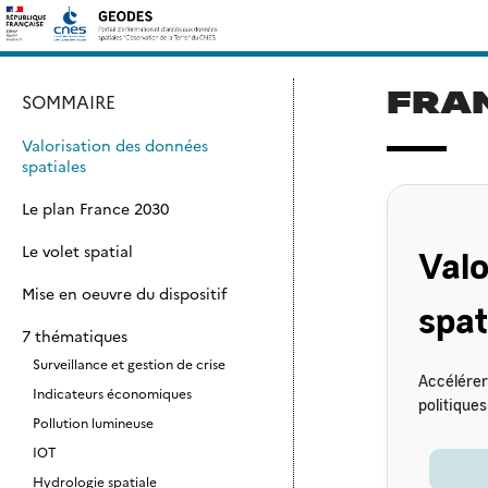
Skip
Rechercher :
to
content
FRA
SOMMAIRE
Valorisation des données
spatiales
Le plan France 2030
Le volet spatial
Valo
Mise en oeuvre du dispositif
spat
7 thématiques
Surveillance et gestion de crise
Accélérer
Indicateurs économiques
politiques
Pollution lumineuse
IOT
Hydrologie spatiale