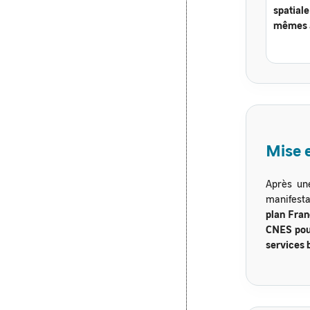
spatial
mêmes a
Mise e
Après u
manifesta
plan Fra
CNES pour
services 