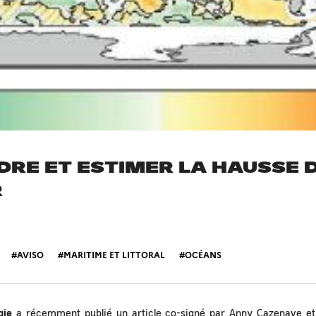
RE ET ESTIMER LA HAUSSE 
R
AVISO
MARITIME ET LITTORAL
OCÉANS
gie
a récemment publié un article co-signé par Anny Cazenave et