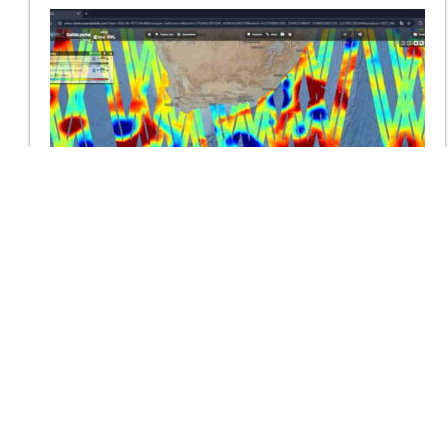
WHIRLS 2026 : DES OBSERVATIONS
SATELLITES EN TEMPS RÉEL POUR
GUIDER UNE CAMPAGNE EN MER
Du 20 juin au 29 juillet 2026, la mission internationale WHIRLS se
déploie dans le courant des Aiguilles, au large de l’Afrique du Sud.
Cette campagne multidisciplinaire vise à quantifier […]
Lire la suite →
01.07.2026