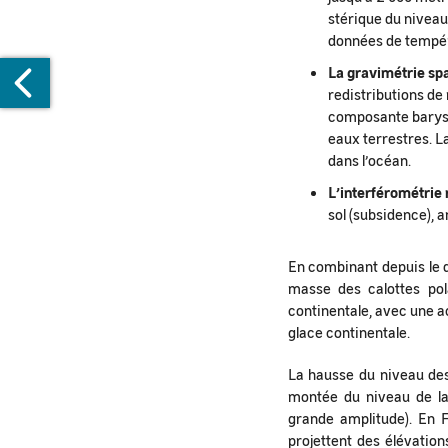
stérique du niveau
données de tempéra
La gravimétrie spa
redistributions d
composante barysta
eaux terrestres. 
dans l’océan.
L’interférométrie 
ARTOGRAPHIE
sol (subsidence), a
E
RODUITS
OPHYSIQUES
En combinant depuis le d
OUR
masse des calottes pol
continentale, avec une a
IVI
glace continentale.
E
La hausse du niveau des
montée du niveau de la
ÉGÉTATION
grande amplitude). En 
projettent des élévatio