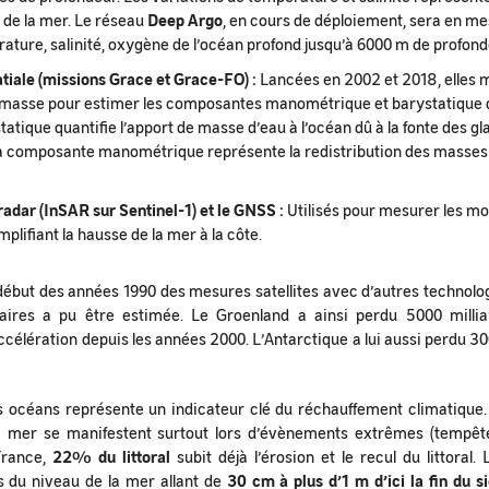
 de la mer. Le réseau
Deep Argo
, en cours de déploiement, sera en me
ture, salinité, oxygène de l’océan profond jusqu’à 6000 m de profond
tiale (missions Grace et Grace-FO) :
Lancées en 2002 et 2018, elles 
e masse pour estimer les composantes manométrique et barystatique 
tique quantifie l’apport de masse d’eau à l’océan dû à la fonte des gl
La composante manométrique représente la redistribution des masses 
radar (InSAR sur Sentinel-1) et le GNSS :
Utilisés pour mesurer les m
mplifiant la hausse de la mer à la côte.
ébut des années 1990 des mesures satellites avec d’autres technologi
aires a pu être estimée. Le Groenland a ainsi perdu 5000 milli
ccélération depuis les années 2000. L’Antarctique a lui aussi perdu 30
 océans représente un indicateur clé du réchauffement climatique
 mer se manifestent surtout lors d’évènements extrêmes (tempêt
France,
22% du littoral
subit déjà l’érosion et le recul du littoral
ns du niveau de la mer allant de
30 cm à plus d’1 m d’ici la fin du s