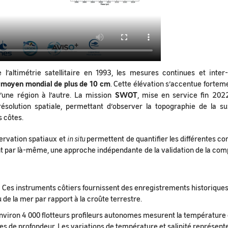
l’altimétrie satellitaire en 1993, les mesures continues et inte
 moyen mondial de plus de 10 cm
. Cette élévation s’accentue forte
’une région à l’autre. La mission
SWOT
, mise en service fin 202
ésolution spatiale, permettant d’observer la topographie de la su
 côtes.
ervation spatiaux et
in situ
permettent de quantifier les différentes co
t par là-même, une approche indépendante de la validation de la co
:
Ces instruments côtiers fournissent des enregistrements historiques
 de la mer par rapport à la croûte terrestre.
viron 4 000 flotteurs profileurs autonomes mesurent la température e
es de profondeur. Les variations de température et salinité représen