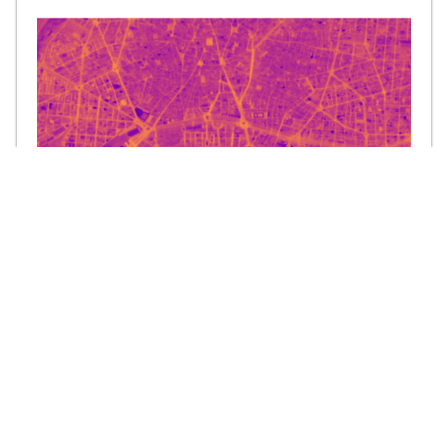
ILOTS DE CHALEUR URBAINS : LES
DONNÉES SPATIALES AU SERVICE
DES TERRITOIRES
Face à l’intensification des épisodes de chaleur, les collectivités
cherchent de nouveaux outils pour mieux comprendre les
phénomènes de surchauffe urbaine et prioriser leurs stratégies
d’adaptation. Organisé par le CNES […]
Lire la suite →
24.06.2026