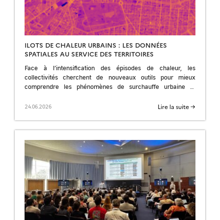
ILOTS DE CHALEUR URBAINS : LES DONNÉES
SPATIALES AU SERVICE DES TERRITOIRES
Face à l’intensification des épisodes de chaleur, les
collectivités cherchent de nouveaux outils pour mieux
comprendre les phénomènes de surchauffe urbaine et
prioriser leurs stratégies d’adaptation. Organisé par le CNES
[…]
Lire la suite →
24.06.2026