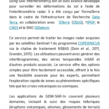
using SAR Interferometry) est un outil avancé développé
pour surveiller les déformations du sol à l’aide de
l’interférométrie radar. Il a été conçu par FormaTerre
dans le cadre de l’Infrastructure de Recherche
Data
Terra
, en collaboration avec
ISTerre
(
OSUG
), l’
IPGP
, le
CNES
et le SNO
ISDeform
.
Ce service permet de traiter les images radar acquises
par les satellites Sentinel-1 du programme
COPERNICUS
via la chaîne de traitement NSBAS (Doin et al., 2011,
Grandin, 2015). Les utilisateurs peuvent ainsi générer des
interférogrammes, des séries temporelles InSAR et
d’autres produits associés. Le service offre des options
simples pour être facilement accessible, offrant à la fois
une flexibilité avancée pour les experts, permettant
l’exploration rapide de zones ou phénomènes spécifiques
tels que les crises volcaniques ou sismiques.
Les applications de GDM-SAR-In couvrent plusieurs
domaines, incluant le suivi des risques telluriques
(éruptions volcaniques, séismes, glissements de terrain)