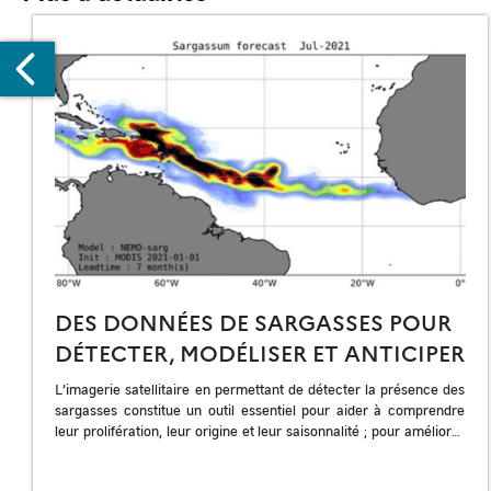
LÔTURE
E
HASE
ACQUISITIONS
IMAGES
DES DONNÉES DE SARGASSES POUR
E
DÉTECTER, MODÉLISER ET ANTICIPER
ENUS
L’imagerie satellitaire en permettant de détecter la présence des
sargasses constitue un outil essentiel pour aider à comprendre
leur prolifération, leur origine et leur saisonnalité ; pour améliorer
les prévisions et […]