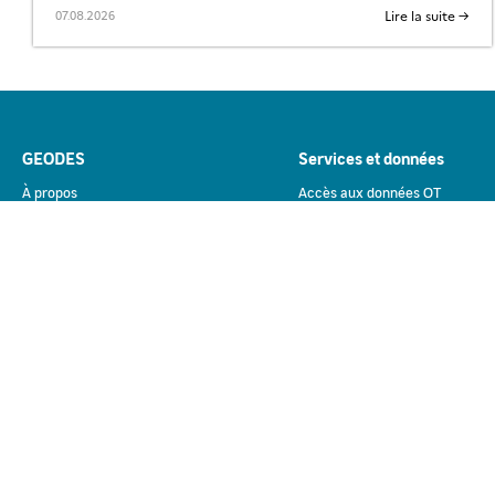
Lire la suite →
07.08.2026
GEODES
Services et données
À propos
Accès aux données OT
Services proposés
Jeux de données
Traitements à la demande
Observation de la Terre
Traitement intéractif
Actualités
Contributions du CNES