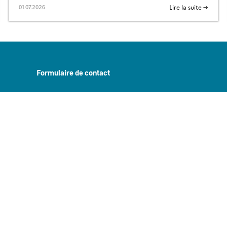
Lire la suite →
01.07.2026
Formulaire de contact
Accompagnement
Infolettre GEODES
Mentions légales et politique de confidentialité