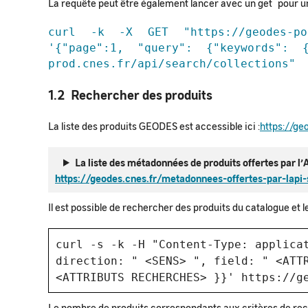
La requête peut être également lancer avec un get pour un
curl -k -X GET "https://geodes-por
'{"page":1, "query": {"keywords": {
prod.cnes.fr/api/search/collections"
1.2 Rechercher des produits
La liste des produits GEODES est accessible ici :
https://ge
La liste des métadonnées de produits offertes par l
https://geodes.cnes.fr/metadonnees-offertes-par-lapi
Il est possible de rechercher des produits du catalogue et
curl -s -k -H "Content-Type: applica
direction: " <SENS> ", field: " <ATT
<ATTRIBUTS RECHERCHES> }}' https://g
Le nombre de produits correspondants aux critères de rech