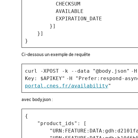
CHECKSUM
AVAILABLE
EXPIRATION_DATE
}]
}]
}
Ci-dessous un exemple de requête
curl -XPOST -k --data
"@body.json"
-
Key: $APIKEY"
-H
"Prefer:respond-asyn
portal.cnes.fr/availability
"
avec body.json :
{
"product_ids": [
"URN:FEATURE:DATA:gdh:d2101fa8-f