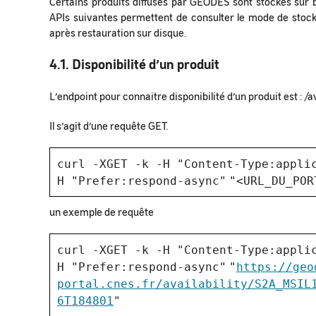
Certains produits diffusés par GEODES sont stockés sur b
APIs suivantes permettent de consulter le mode de stock
après restauration sur disque.
4.1. Disponibilité d’un produit
L’endpoint pour connaitre disponibilité d’un produit est 
Il s’agit d’une requête GET.
curl -XGET -k -H
"Content-Type:appli
H
"Prefer:respond-async"
"<URL_DU_POR
un exemple de requête
curl -XGET -k -H
"Content-Type:appli
H
"Prefer:respond-async"
"
https://geo
portal.cnes.fr/availability/S2A_MSIL
6T184801
"