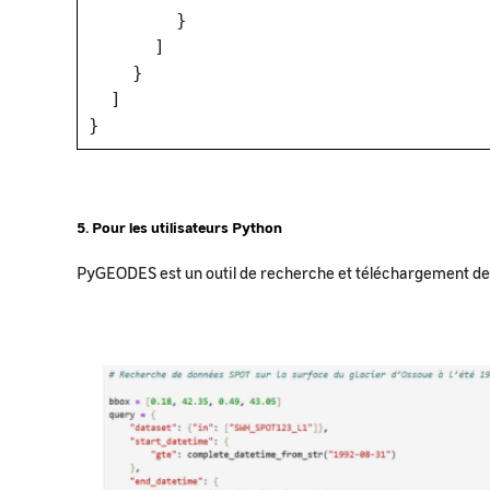
}
]
}
]
}
5. Pour les utilisateurs Python
PyGEODES est un outil de recherche et téléchargement d