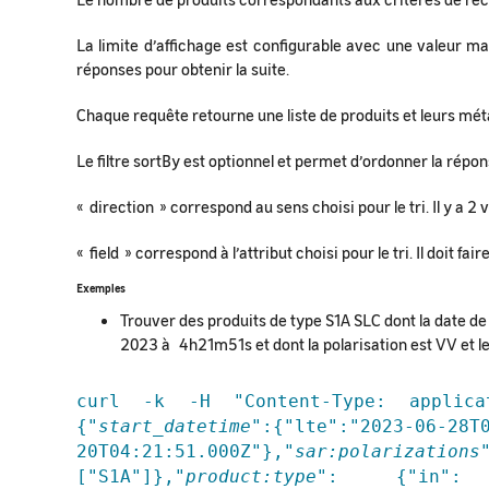
La limite d’affichage est configurable avec une valeur 
réponses pour obtenir la suite.
Chaque requête retourne une liste de produits et leurs m
Le filtre sortBy est optionnel et permet d’ordonner la répons
« direction » correspond au sens choisi pour le tri. Il y a 
« field » correspond à l’attribut choisi pour le tri. Il doit 
Exemples
Trouver des produits de type S1A SLC dont la date de
2023 à 4h21m51s et dont la polarisation est VV et le
curl -k -H "Content-Type: applica
{"
start_datetime
":{"lte":"2023-06-28T
20T04:21:51.000Z"},"
sar:polarizations
["S1A"]},"
product:type
": {"in": [