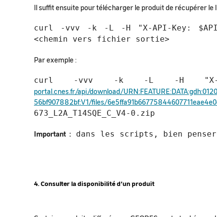
Il suffit ensuite pour télécharger le produit de récupérer le 
curl -vvv -k -L -H "X-API-Key: $AP
<chemin vers fichier sortie>
Par exemple :
curl -vvv -k -L -H "X-AP
portal.cnes.fr/api/download/URN:FEATURE:DATA:gdh:01
56bf907882bf:V1/files/6e5ffa91b66775844607711eae4e
673_L2A_T14SQE_C_V4-0.zip
Important :
dans les scripts, bien penser
4. Consulter la disponibilité d’un produit