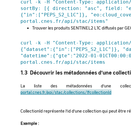
curl -k -H "Content-Type: application/
sortBy: [{ direction: "asc", field: "e
{"in":["PEPS_S2_L1C"]}, "eo:cloud_cov
portal.cnes.fr/api/stac/items"
Trouver les produits SENTINEL2 L1C diffusés par GE
curl -k -H "Content-Type: application
{"dataset":{"in":["PEPS_S2_L1C"]}, "da
"datetime":{"gte":"2022-01-01CT00:00:
portal.cnes.fr/api/stac/items
1.3 Découvrir les métadonnées d’une collecti
La liste des métadonnées d’une collec
portal.cnes.fr/api/stac/collections/#collectionId
CollectionId représente l’id d’une collection qui peut être 
Exemple :