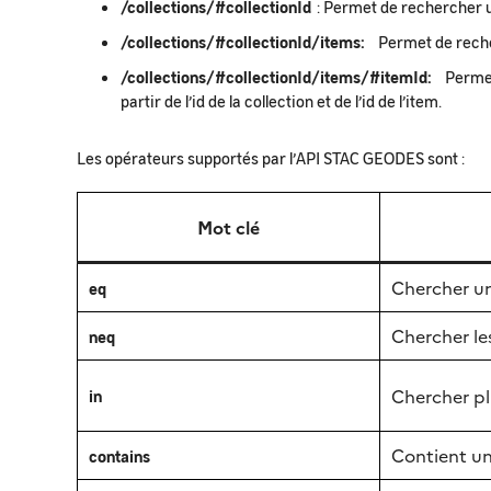
/collections/#collectionId
: Permet de rechercher un
/collections/#collectionId/items:
Permet de recher
/collections/#collectionId/items/#itemId:
Permet 
partir de l’id de la collection et de l’id de l’item.
Les opérateurs supportés par l’API STAC GEODES sont :
Mot clé
Chercher un
eq
Chercher les
neq
Chercher pl
in
Contient un
contains