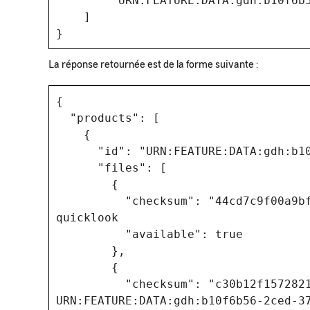
"URN:FEATURE:DATA:gdh:b10f6b56-2
]
}
La réponse retournée est de la forme suivante :
{
"products": [
{
"id": "URN:FEATURE:DATA:gdh:b10f6
"files": [
{
"checksum": "44cd7c9f00a9bfae6
quicklook
"available": true
},
{
"checksum": "c30b12f15728216f2
URN:FEATURE:DATA:gdh:b10f6b56-2ced-3