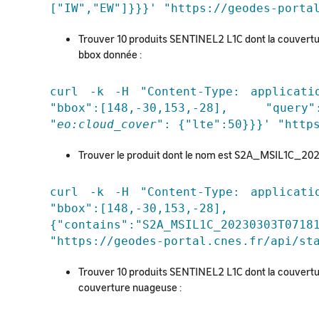
["IW","EW"]}}}' "https://geodes-porta
Trouver 10 produits SENTINEL2 L1C dont la couvertu
bbox donnée :
curl -k -H "Content-Type: applicati
"bbox":[148,-30,153,-28], "quer
"
eo:cloud_cover
": {"lte":50}}}' "http
Trouver le produit dont le nom est S2A_MSIL1
curl -k -H "Content-Type: applicati
"bbox":[148,-30,153
{"contains":"S2A_MSIL1C_20230303T0718
"https://geodes-portal.cnes.fr/api/st
Trouver 10 produits SENTINEL2 L1C dont la couvertur
couverture nuageuse :