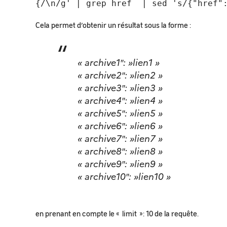
{/\n/g' | grep href | sed 's/{"href"
Cela permet d’obtenir un résultat sous la forme :
« archive1″: »lien1 »
« archive2″: »lien2 »
« archive3″: »lien3 »
« archive4″: »lien4 »
« archive5″: »lien5 »
« archive6″: »lien6 »
« archive7″: »lien7 »
« archive8″: »lien8 »
« archive9″: »lien9 »
« archive10″: »lien10 »
en prenant en compte le « limit »: 10 de la requête.