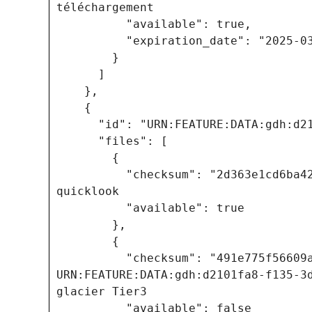
téléchargement
"available": true,
"expiration_date": "2025-03-2
}
]
},
{
"id": "URN:FEATURE:DATA:gdh:d2101
"files": [
{
"checksum": "2d363e1cd6ba42a5b
quicklook
"available": true
},
{
"checksum": "491e775f56609aa38
URN:FEATURE:DATA:gdh:d2101fa8-f135-3
glacier Tier3
"available": false