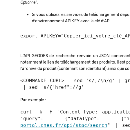
Optionnel :
Si vous utilisez les services de téléchargement depui
d’environnement APIKEY avec la clé d’API.
export APIKEY="Copier_ici_votre_clé_A
L’API GEODES de recherche renvoie un JSON contenant d
notamment le lien de téléchargement des produits. Il est po
l’archive du produit (contenant son identifiant) ainsi que 
<COMMANDE CURL> | sed 's/,/\n/g' | g
| sed 's/{"href"://g'
Par exemple :
curl -k -H "Content-Type: applicati
"query": {"dataType": {"in"
portal.cnes.fr/api/stac/search
" | sed