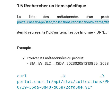
1.5 Rechercher un item spécifique
La liste des métadonnées d’un produ
portal.cnes.fr/api/stac/collections/#collectionId/items/#
itemId représente l’id d’un item, il est de la forme « URN:… 
Exemple :
Trouver les métadonnées du produit
« S1A_IW_SLC__1SDV_20230205T213855_20230
curl -k -X GET
portal.cnes.fr/api/stac/collections/P
0719-35da-8d48-d65a72cfa58e:V1"