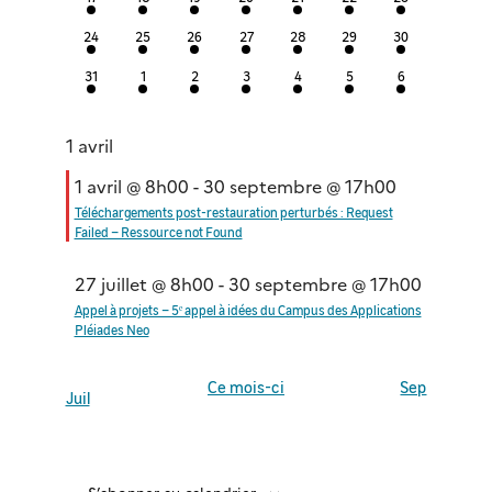
évènements
évènements
évènements
évènements
évènements
évènements
évènements
2
2
2
2
2
2
2
24
25
26
27
28
29
30
évènements
évènements
évènements
évènements
évènements
évènements
évènements
2
2
2
2
2
2
2
31
1
2
3
4
5
6
évènements
évènements
évènements
évènements
évènements
évènements
évènements
1 avril
1 avril @ 8h00
-
30 septembre @ 17h00
Téléchargements post-restauration perturbés : Request
Failed – Ressource not Found
27 juillet @ 8h00
-
30 septembre @ 17h00
Appel à projets – 5ᵉ appel à idées du Campus des Applications
Pléiades Neo
Ce mois-ci
Sep
Juil
S’abonner au calendrier