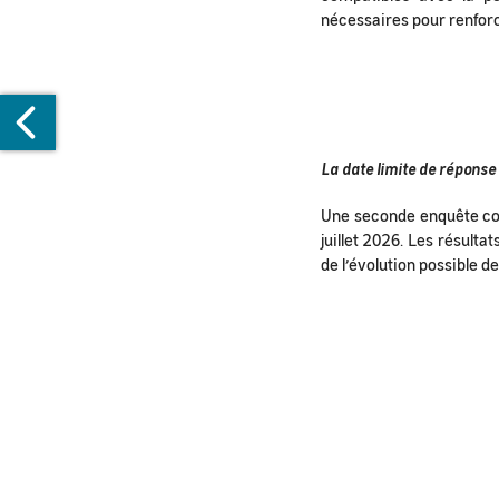
nécessaires pour renforce
La date limite de réponse e
Une seconde enquête con
juillet 2026. Les résulta
NTINEL-
de l’évolution possible d
S
ONNÉES
ÉSORMAIS
SPONIBLES
ANS
EODES