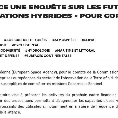
CE UNE ENQUÊTE SUR LES FU
ATIONS HYBRIDES » POUR CO
AGRICULTURE ET FORÊTS
ATMOSPHÈRE
CLIMAT
OGIE
CYCLE DE L'EAU
IODIVERSITÉ
HYDROLOGIE
MARITIME ET LITTORAL
 ET DÉFENSE
SURFACES CONTINENTALES
péenne (European Space Agency), pour le compte de la Commissi
prises européennes du secteur de l’observation de la Terre afin d’iden
» susceptibles de compléter les missions Copernicus Sentinel.
toire vise à préparer les activités du prochain cadre financier
llir des propositions permettant d’augmenter les capacités d’observa
roissants des utilisateurs, notamment en matière de fréquence de 
e la latence.