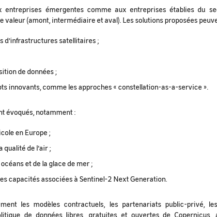
ux entreprises émergentes comme aux entreprises établies du se
e valeur (amont, intermédiaire et aval). Les solutions proposées peuve
d’infrastructures satellitaires ;
sition de données ;
ts innovants, comme les approches « constellation-as-a-service ».
ont évoqués, notamment :
icole en Europe ;
 qualité de l’air ;
 océans et de la glace de mer ;
res capacités associées à Sentinel-2 Next Generation.
ment les modèles contractuels, les partenariats public-privé, 
litique de données libres, gratuites et ouvertes de Copernicus, a