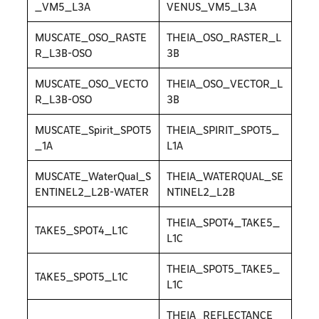
_VM5_L3A
VENUS_VM5_L3A
MUSCATE_OSO_RASTE
THEIA_OSO_RASTER_L
R_L3B-OSO
3B
MUSCATE_OSO_VECTO
THEIA_OSO_VECTOR_L
R_L3B-OSO
3B
MUSCATE_Spirit_SPOT5
THEIA_SPIRIT_SPOT5_
_1A
L1A
MUSCATE_WaterQual_S
THEIA_WATERQUAL_SE
ENTINEL2_L2B-WATER
NTINEL2_L2B
THEIA_SPOT4_TAKE5_
TAKE5_SPOT4_L1C
L1C
THEIA_SPOT5_TAKE5_
TAKE5_SPOT5_L1C
L1C
THEIA_REFLECTANCE