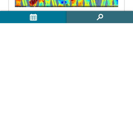
WHIRLS 2026 : DES OBSERVATIONS SATELLITES EN
TEMPS RÉEL POUR GUIDER UNE CAMPAGNE EN MER
Du 20 juin au 29 juillet 2026, la mission internationale
WHIRLS se déploie dans le courant des Aiguilles, au large de
l’Afrique du Sud. Cette campagne multidisciplinaire vise à
quantifier […]
Lire la suite →
01.07.2026
ILOTS DE CHALEUR URBAINS : LES DONNÉES
SPATIALES AU SERVICE DES TERRITOIRES