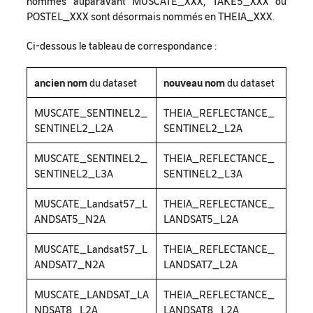
nommés auparavant MUSCATE_XXX, TAKE5_XXX ou
POSTEL_XXX sont désormais nommés en THEIA_XXX.
Ci-dessous le tableau de correspondance :
ancien nom
du dataset
nouveau nom
du dataset
MUSCATE_SENTINEL2_
THEIA_REFLECTANCE_
SENTINEL2_L2A
SENTINEL2_L2A
MUSCATE_SENTINEL2_
THEIA_REFLECTANCE_
SENTINEL2_L3A
SENTINEL2_L3A
MUSCATE_Landsat57_L
THEIA_REFLECTANCE_
ANDSAT5_N2A
LANDSAT5_L2A
MUSCATE_Landsat57_L
THEIA_REFLECTANCE_
ANDSAT7_N2A
LANDSAT7_L2A
MUSCATE_LANDSAT_LA
THEIA_REFLECTANCE_
NDSAT8_L2A
LANDSAT8_L2A