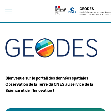
Skip
Rechercher :
to
content
Bienvenue sur le portail des données spatiales Observation de la Terre du CNES au service de la Science et de l’Innovation !
GEODES
Bienvenue sur le portail des données spatiales
Observation de la Terre du CNES au service de la
Science et de l’Innovation
!