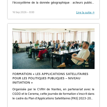
l’écosystème de la donnée géographique : acteurs publics,
privés, chercheurs et décideurs. Cette 9ᵉ édition mettra en
[…]
Lire la suite →
16 Sep 2026 – 8:00
FORMATION « LES APPLICATIONS SATELLITAIRES
POUR LES POLITIQUES PUBLIQUES – NIVEAU
INITIATION »
Organisée par le CVRH de Nantes, en partenariat avec le
CGDD et le Cerema, cette journée de formation s’inscrit dans
le cadre du Plan d’Applications Satellitaires (PAS) 2023-2027
du ministère […]