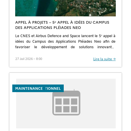
APPEL À PROJETS – 5ᵉ APPEL À IDÉES DU CAMPUS
DES APPLICATIONS PLÉIADES NEO
Le CNES et Airbus Defence and Space lancent le 5ᵉ appel à
idées du Campus des Applications Pléiades Neo afin de
favoriser le développement de solutions innovantes
exploitant les données […]
Lire la suite →
27 Juil 2026 – 8:00
INFORMATION
JOURNAL OPÉRATIONNEL
MAINTENANCE