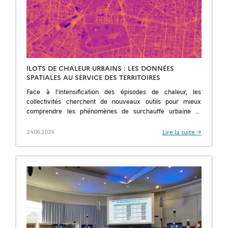
ILOTS DE CHALEUR URBAINS : LES DONNÉES
SPATIALES AU SERVICE DES TERRITOIRES
Face à l’intensification des épisodes de chaleur, les
collectivités cherchent de nouveaux outils pour mieux
comprendre les phénomènes de surchauffe urbaine et
prioriser leurs stratégies d’adaptation. Organisé par le CNES
[…]
Lire la suite →
24.06.2026