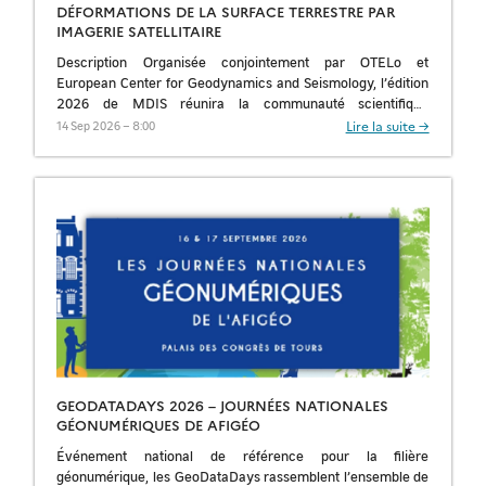
DÉFORMATIONS DE LA SURFACE TERRESTRE PAR
IMAGERIE SATELLITAIRE
Description Organisée conjointement par OTELo et
European Center for Geodynamics and Seismology, l’édition
2026 de MDIS réunira la communauté scientifique
travaillant sur la mesure des déformations de la surface
Lire la suite →
14 Sep 2026 – 8:00
terrestre […]
GEODATADAYS 2026 – JOURNÉES NATIONALES
GÉONUMÉRIQUES DE AFIGÉO
Événement national de référence pour la filière
géonumérique, les GeoDataDays rassemblent l’ensemble de