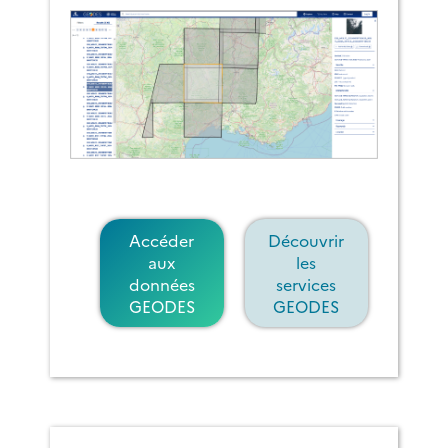
Accéder
Découvrir
aux
les
données
services
GEODES
GEODES