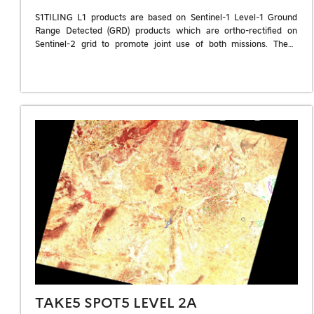
S1TILING L1 products are based on Sentinel-1 Level-1 Ground
Range Detected (GRD) products which are ortho-rectified on
Sentinel-2 grid to promote joint use of both missions. These
products are supplied […]
TAKE5 SPOT5 LEVEL 2A