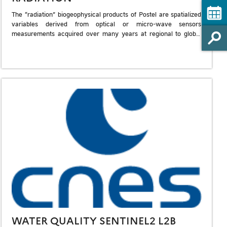
The “radiation” biogeophysical products of Postel are spatialized
variables derived from optical or micro-wave sensors
measurements acquired over many years at regional to global
scales. The Downwelling Longwave Radiation (W.m-2) […]
WATER QUALITY SENTINEL2 L2B