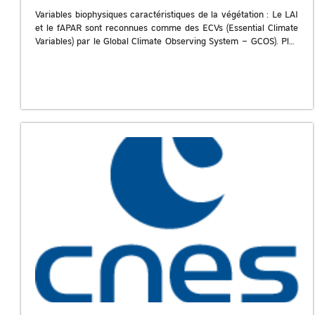
Variables biophysiques caractéristiques de la végétation : Le LAI
et le fAPAR sont reconnues comme des ECVs (Essential Climate
Variables) par le Global Climate Observing System – GCOS). Plus
d’informations https://www.theia-
land.fr/blog/projects/cartographie-de-produits-biophysiques-
pour-le-suivi-de-la-vegetation-sur-la-france-a-20-m-de-
resolution […]