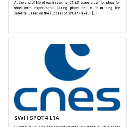
At the end of life of each satellite, CNES issues a call for ideas for
short-term experiments taking place before de-orbiting the
satellite. Based on the success of SPOT4 (Take5), […]
SWH SPOT4 L1A
Le produit SWH 1A correspond au produit historique SPOT scène