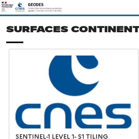
Skip
Rechercher :
to
content
SURFACES CONTINEN
SENTINEL-1 LEVEL 1- S1 TILING