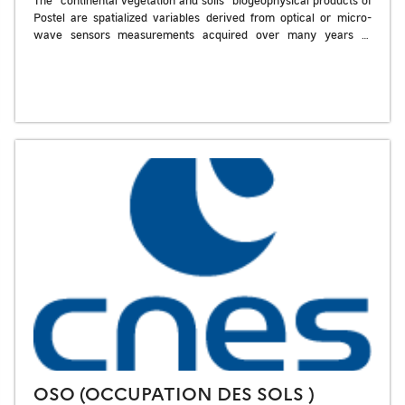
Postel are spatialized variables derived from optical or micro-
wave sensors measurements acquired over many years at
regional to global scales. Postel Vegetation […]
OSO (OCCUPATION DES SOLS )