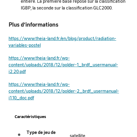
entière. La première base repose sur la classification
IGBP, la seconde sur la classification GLC2000.
Plus d’informations
https://www.theia-land.fr/en/blog/product/radiation-
variables-postel
https://www.theia-land.fr/wp-
content/uploads/2018/12/polder-1_brdf_usermanual-
i2.20.pdf
https://www.theia-land.fr/wp-
content/uploads/2018/12/polder-2_brdf_usermanual-
i1.10_doc.pdf
Caractéristiques
Type de jeu de
satellite