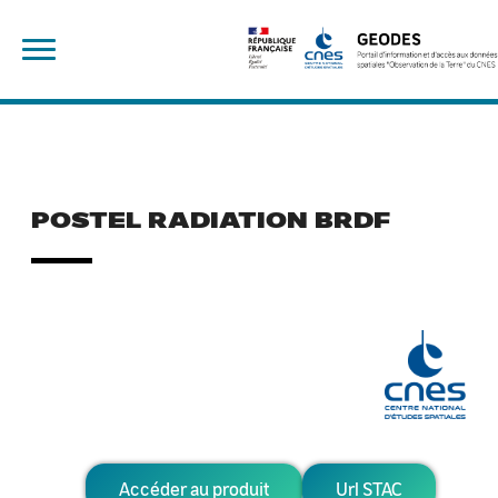
Skip
Rechercher :
to
content
POSTEL RADIATION BRDF
Accéder au produit
Url STAC