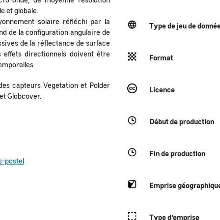
e et globale.
onnement solaire réfléchi par la
Type de jeu de donné
d de la configuration angulaire de
ives de la réflectance de surface
effets directionnels doivent être
Format
temporelles.
des capteurs Vegetation et Polder
Licence
 et Globcover.
Début de production
Fin de production
s-postel
Emprise géographiqu
Type
d’emprise