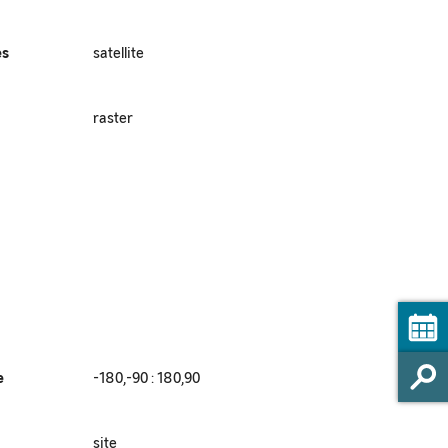
es
satellite
raster
e
-180,-90 : 180,90
site