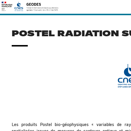
Skip
Rechercher :
to
content
POSTEL RADIATION 
Les produits Postel bio-géophysiques « variables de ra
spatialisées issues de mesures de capteurs optique et mi