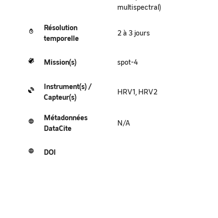
multispectral)
Résolution
2 à 3 jours
temporelle
Mission(s)
spot-4
Instrument(s) /
HRV1, HRV2
Capteur(s)
Métadonnées
N/A
DataCite
DOI