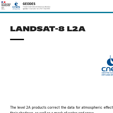
Skip
Rechercher :
to
content
LANDSAT-8 L2A
The level 2A products correct the data for atmospheric effec
their shadows, as well as a mask of water and snow.