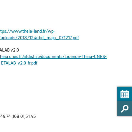
ttps://www.theia-land.fr/wp-
/uploads/2018/12/atbd_maja_071217.pdf
ALAB v2.0
theia.cnes.fr/atdistrib/documents/Licence-Theia-CNES-
-ETALAB-v2.0-fr.pdf
-49.74 ,168.01,51.45