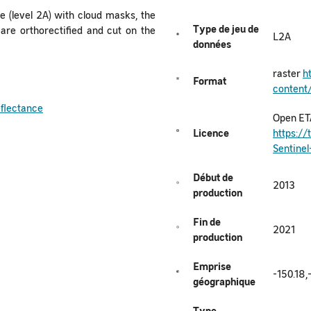
e (level 2A) with cloud masks, the
Type de jeu de
re orthorectified and cut on the
L2A
données
raster
h
Format
content
eflectance
Open ET
Licence
https://
Sentinel
Début de
2013
production
Fin de
2021
production
Emprise
-150.18,
géographique
Type