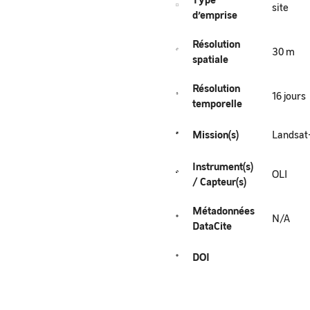
site
d’emprise
Résolution
30 m
spatiale
Résolution
16 jours
temporelle
Mission(s)
Landsat
Instrument(s)
OLI
/ Capteur(s)
Métadonnées
N/A
DataCite
DOI