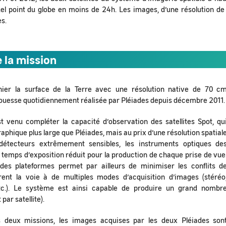
el point du globe en moins de 24h. Les images, d’une résolution de
es.
 la mission
hier la surface de la Terre avec une résolution native de 70 c
prouesse quotidiennement réalisée par Pléiades depuis décembre 2011.
 venu compléter la capacité d’observation des satellites Spot, qu
phique plus large que Pléiades, mais au prix d’une résolution spatial
détecteurs extrêmement sensibles, les instruments optiques de
n temps d’exposition réduit pour la production de chaque prise de vue
 des plateformes permet par ailleurs de minimiser les conflits d
nt la voie à de multiples modes d’acquisition d’images (stéréo
etc.). Le système est ainsi capable de produire un grand nombr
par satellite).
s deux missions, les images acquises par les deux Pléiades son