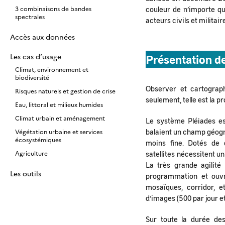
3 combinaisons de bandes
couleur de n’importe qu
spectrales
acteurs civils et militair
Accès aux données
Les cas d’usage
Présentation de
Climat, environnement et
biodiversité
Observer et cartograp
Risques naturels et gestion de crise
seulement, telle est la 
Eau, littoral et milieux humides
Climat urbain et aménagement
Le système Pléiades est
balaient un champ géogra
Végétation urbaine et services
écosystémiques
moins fine. Dotés de 
Agriculture
satellites nécessitent u
La très grande agilité
Les outils
programmation et ouvre
mosaïques, corridor, 
d’images (500 par jour et 
Sur toute la durée de