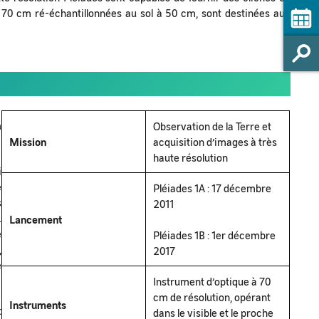
 70 cm ré-échantillonnées au sol à 50 cm, sont destinées aux
m
Observation de la Terre et
Mission
acquisition d’images à très
haute résolution
i
e
Pléiades 1A : 17 décembre
s
2011
.
Lancement
e
Pléiades 1B : 1er décembre
,
2017
e
Instrument d’optique à 70
cm de résolution, opérant
Instruments
t
dans le visible et le proche