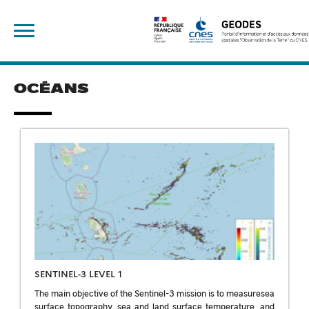
Skip
Rechercher :
to
content
OCÉANS
SENTINEL-3 LEVEL 1
The main objective of the Sentinel-3 mission is to measuresea
surface topography, sea and land surface temperature, and