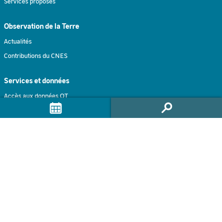
Services proposés
Observation de la Terre
Actualités
Contributions du CNES
Services et données
Accès aux données OT
Jeux de données
Traitements à la demande
Traitement intéractif
Formulaire de contact
Accompagnement
Infolettre GEODES