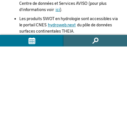
Centre de données et Services AVISO (pour plus
d’informations voir
ici
).
Les produits SWOT en hydrologie sont accessibles via
le portail CNES
hydroweb.
next
du pôle de données
surfaces continentales THEIA.
Les produits SWOT en océanographie de niveau 2
sont accessibles via le
Centre d’archivage CNES des
données AVISO
.
Documentations associées
Les cas d’usage
Transport