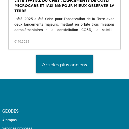
L’ÉTÉ SPATIAL DU CNES : LANCEMENTS DE CO3D,
MICROCARB ET IASI-NG POUR MIEUX OBSERVER LA
TERRE
L’été 2025 a été riche pour l’observation de la Terre avec
deux lancements majeurs, mettant en orbite trois missions
complémentaires : la constellation CO3D, le satellite
MicroCarb, et l’instrument IASI-NG […]
01.10.2025
Navigation
Articles plus anciens
des
articles
GEODES
À propos
Services proposés