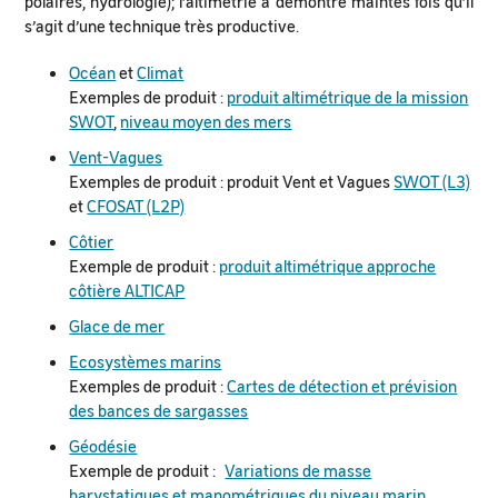
polaires, hydrologie); l’altimétrie a démontré maintes fois qu’il
s’agit d’une technique très productive.
Océan
et
Climat
Exemples de produit :
produit altimétrique de la mission
SWOT
,
niveau moyen des mers
Vent-Vagues
Exemples de produit : produit Vent et Vagues
SWOT (L3)
et
CFOSAT (L2P)
Côtier
Exemple de produit :
produit altimétrique approche
côtière ALTICAP
Glace de mer
Ecosystèmes marins
Exemples de produit :
Cartes de détection et prévision
des bances de sargasses
Géodésie
Exemple de produit :
Variations de masse
barystatiques et manométriques du niveau marin