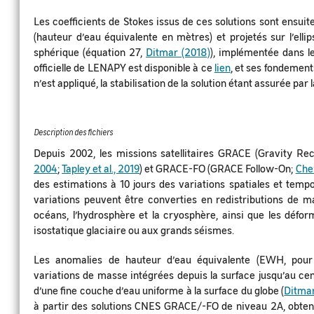
Les coefficients de Stokes issus de ces solutions sont ensui
(hauteur d’eau équivalente en mètres) et projetés sur l’el
sphérique (équation 27,
Ditmar (2018)
), implémentée dans 
officielle de LENAPY est disponible à ce
lien
, et ses fondemen
n’est appliqué, la stabilisation de la solution étant assurée par
Description des fichiers
Depuis 2002, les missions satellitaires GRACE (Gravity R
2004
;
Tapley et al., 2019
) et GRACE-FO (GRACE Follow-On;
Chen
des estimations à 10 jours des variations spatiales et tempo
variations peuvent être converties en redistributions de mas
océans, l’hydrosphère et la cryosphère, ainsi que les déform
isostatique glaciaire ou aux grands séismes.
Les anomalies de hauteur d’eau équivalente (EWH, pour 
variations de masse intégrées depuis la surface jusqu’au ce
d’une fine couche d’eau uniforme à la surface du globe (
Ditmar
à partir des solutions CNES GRACE/-FO de niveau 2A, obten