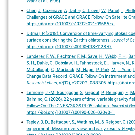
Wahr et al., 1998)
Chen, J., Cazenave, A., Dahle, C., Llovel, W., Panet, I., Pfe
Challenges of GRACE and GRACE Follow-On Satellite Gr
https://doi.org/10.1007/s10712-021-09685-x
Ditmar, P. (2018). Conversion of time-varying Stokes coe
surface considering the Earth’s oblateness.
Journal of G
https://doi.org/10.1007/s00190-018-1128-0
Landerer, F. W., Flechtner, F. M., Save, H., Webb, F. H., Band
S. H., Dahle, C., Dobslaw, H., Fahnestock, E., Harvey, N., Ka
McCullough, C., Murböck, M., Nagel, P., Paik, M., … Yuan,
Change Data Record : GRACE Follow-On Instrument and
Research Letters
,
47
(12), e2020GL088306. https://doi.o
Lemoine, J.-M., Bourgogne, S., Gégout, P., Reinquin, F., Mar
Balmino, G. (2026). 22 years of time-variable gravity 
Follow-On : The CNES/GRGS RL05 solution.
Journal of Ge
https://doi.org/10.1007/s00190-026-02040-1
Tapley, B. D., Bettadpur, S., Watkins, M., & Reigber, C. (
experiment : Mission overview and early results.
Geophys
https://doi.org/10.1029/2004gl019920