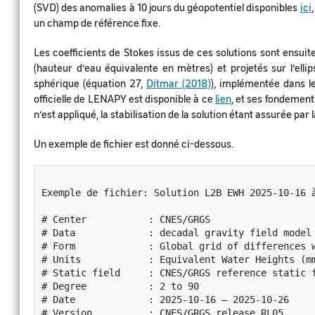
(SVD) des anomalies à 10 jours du géopotentiel disponibles
ici
un champ de référence fixe.
Les coefficients de Stokes issus de ces solutions sont ensui
(hauteur d’eau équivalente en mètres) et projetés sur l’el
sphérique (équation 27,
Ditmar (2018)
), implémentée dans 
officielle de LENAPY est disponible à ce
lien
, et ses fondemen
n’est appliqué, la stabilisation de la solution étant assurée par
Un exemple de fichier est donné ci-dessous.
Exemple de fichier: Solution L2B EWH 2025-10-16 à 2025-10-26 RL0005                   
# Center           : CNES/GRGS

# Data             : decadal gravity field model

# Form             : Global grid of differences w
# Units            : Equivalent Water Heights (mm
# Static field     : CNES/GRGS reference static f
# Degree           : 2 to 90

# Date             : 2025-10-16 – 2025-10-26

# Version          : CNES/GRGS release RL05
