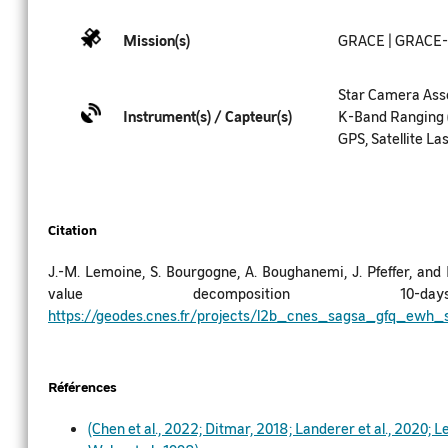
Mission(s)
GRACE | GRACE
Star Camera Asse
Instrument(s) / Capteur(s)
K-Band Ranging 
GPS, Satellite L
Citation
J.-M. Lemoine, S. Bourgogne, A. Boughanemi, J. Pfeffer, and 
value decomposition 10
https://geodes.cnes.fr/projects/l2b_cnes_sagsa_gfq_ewh
Références
(Chen et al., 2022; Ditmar, 2018; Landerer et al., 2020; Le