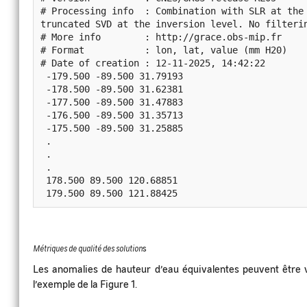
# Processing info  : Combination with SLR at the 
truncated SVD at the inversion level. No filterin
# More info        : http://grace.obs-mip.fr

# Format           : lon, lat, value (mm H20)

# Date of creation : 12-11-2025, 14:42:22

 -179.500 -89.500 31.79193

 -178.500 -89.500 31.62381

 -177.500 -89.500 31.47883

 -176.500 -89.500 31.35713

 -175.500 -89.500 31.25885

 .

 .

 .

 178.500 89.500 120.68851

Métriques de qualité des solution
s
Les anomalies de hauteur d’eau équivalentes peuvent être 
l’exemple de la Figure 1.