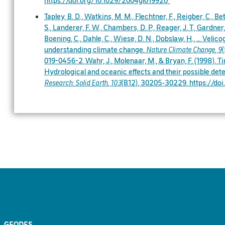
Tapley, B. D., Watkins, M. M., Flechtner, F., Reigber, C., Bett
S., Landerer, F. W., Chambers, D. P., Reager, J. T., Gardner, 
Boening, C., Dahle, C., Wiese, D. N., Dobslaw, H., … Velico
understanding climate change.
Nature Climate Change
,
9
019-0456-2
Wahr, J., Molenaar, M., & Bryan, F. (1998). Tim
Hydrological and oceanic effects and their possible de
Research: Solid Earth
,
103
(B12), 30205‑30229. https://d
GEODES