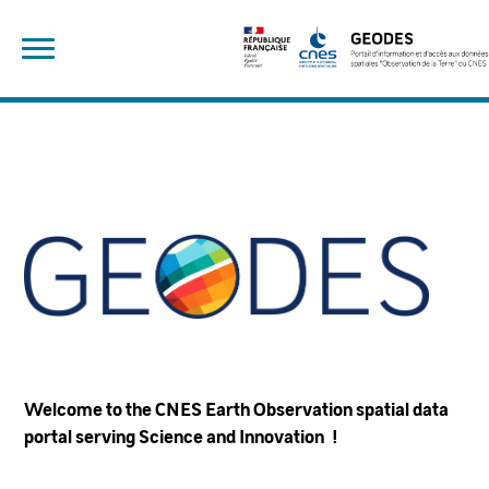
Skip
Search
to
for:
content
Bienvenue sur le portail des données spatiales Observation de la Terre du CNES au service de la Science et de l’Innovation !
HOMEPAGE
Welcome to the CNES Earth Observation spatial data
portal serving Science and Innovation !