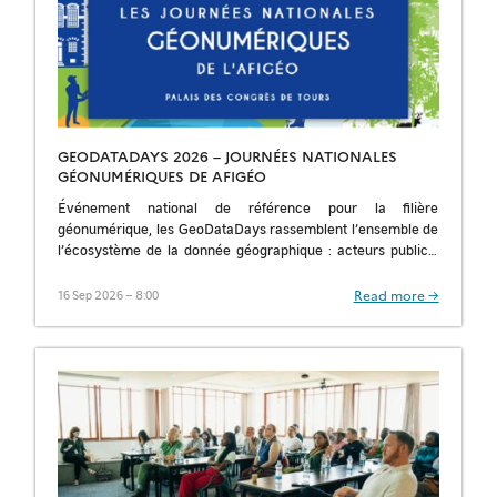
GEODATADAYS 2026 – JOURNÉES NATIONALES
GÉONUMÉRIQUES DE AFIGÉO
Événement national de référence pour la filière
géonumérique, les GeoDataDays rassemblent l’ensemble de
l’écosystème de la donnée géographique : acteurs publics,
privés, chercheurs et décideurs. Cette 9ᵉ édition mettra en
[…]
Read more →
16 Sep 2026 – 8:00