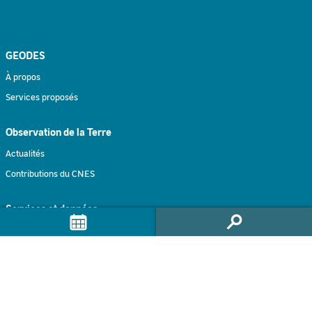
GEODES
À propos
Services proposés
Observation de la Terre
Actualités
Contributions du CNES
Services et données
Accès aux données OT
Jeux de données
Traitements à la demande
Traitement intéractif