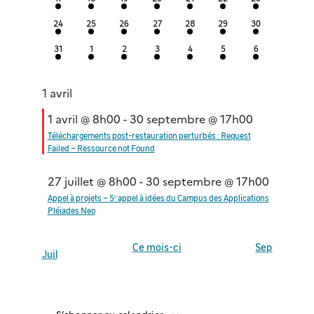
évènements
évènements
évènements
évènements
évènements
évènements
évènements
2
2
2
2
2
2
2
24
25
26
27
28
29
30
évènements
évènements
évènements
évènements
évènements
évènements
évènements
2
2
2
2
2
2
2
31
1
2
3
4
5
6
évènements
évènements
évènements
évènements
évènements
évènements
évènements
1 avril
1 avril @ 8h00
-
30 septembre @ 17h00
Téléchargements post-restauration perturbés : Request
Failed – Ressource not Found
27 juillet @ 8h00
-
30 septembre @ 17h00
Appel à projets – 5ᵉ appel à idées du Campus des Applications
Pléiades Neo
Ce mois-ci
Sep
Juil
S’abonner au calendrier