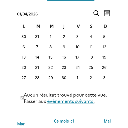
Navigation
Recherche
01/04/2026
Mois
de
et
Sélectionnez
Recherche
vues
navigation
une
Calendrier
L
M
M
J
jeudi
V
S
D
Évènement
de
date.
de
lundi
mardi
mercredi
vendredi
samedi
dimanche
0
0
0
0
0
0
vues
0
30
31
1
2
3
4
5
Évènements
évènements
évènements
évènements
évènements
évènements
évènements
évènements
Évènements
0
0
0
0
0
0
0
6
7
8
9
10
11
12
évènements
évènements
évènements
évènements
évènements
évènements
évènements
0
0
0
0
0
0
0
13
14
15
16
17
18
19
évènements
évènements
évènements
évènements
évènements
évènements
évènements
0
0
0
0
0
0
0
20
21
22
23
24
25
26
évènements
évènements
évènements
évènements
évènements
évènements
évènements
0
0
0
0
0
0
0
27
28
29
30
1
2
3
évènements
évènements
évènements
évènements
évènements
évènements
évènements
Aucun résultat trouvé pour cette vue.
Notice
Passer aux
évènements suivants
.
Ce mois-ci
Mai
Mar