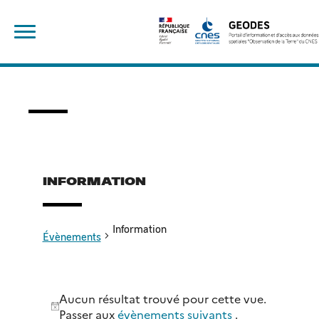
Skip
Rechercher :
to
content
INFORMATION
Information
Évènements
Évènements
Aucun résultat trouvé pour cette vue.
Notice
Passer aux
évènements suivants
.