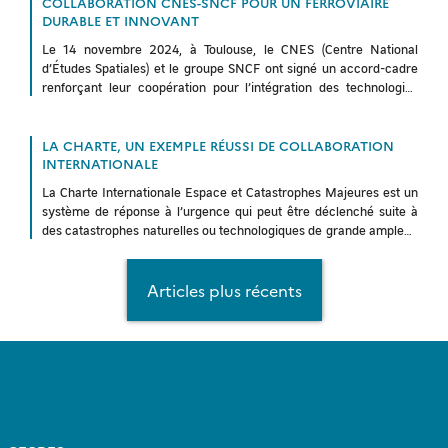
COLLABORATION CNES-SNCF POUR UN FERROVIAIRE
DURABLE ET INNOVANT
Le 14 novembre 2024, à Toulouse, le CNES (Centre National
d’Études Spatiales) et le groupe SNCF ont signé un accord-cadre
renforçant leur coopération pour l’intégration des technologies
spatiales dans la […]
LA CHARTE, UN EXEMPLE RÉUSSI DE COLLABORATION
INTERNATIONALE
La Charte Internationale Espace et Catastrophes Majeures est un
système de réponse à l’urgence qui peut être déclenché suite à
des catastrophes naturelles ou technologiques de grande ampleur.
C’est un […]
Navigation
Articles plus récents
des
articles