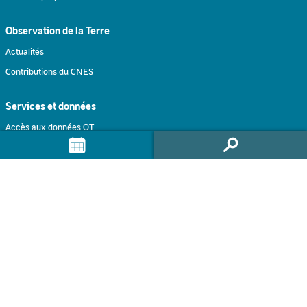
Observation de la Terre
Actualités
Contributions du CNES
Services et données
Accès aux données OT
Jeux de données
Traitements à la demande
Traitement intéractif
Formulaire de contact
Accompagnement
Infolettre GEODES