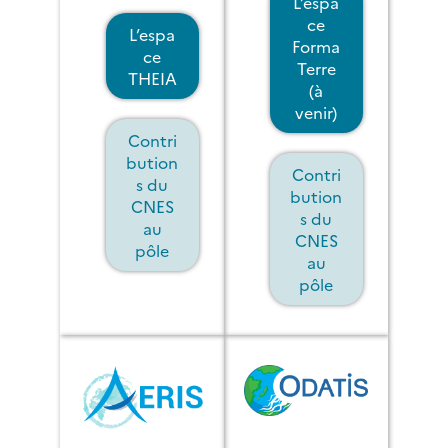
L’espa
ce
L’espa
Forma
ce
Terre
THEIA
(à
venir)
Contri
bution
Contri
s du
bution
CNES
s du
au
CNES
pôle
au
pôle