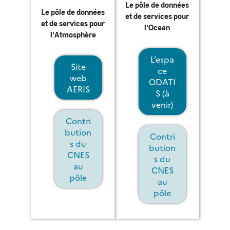
Le pôle de données
Le pôle de données
et de services pour
et de services pour
l’Ocean
l’Atmosphère
L’espa
Site
ce
web
ODATI
AERIS
S (à
venir)
Contri
bution
Contri
s du
bution
CNES
s du
au
CNES
pôle
au
pôle