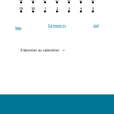
évènement
évènement
évènement
évènement
évènement
évènement
évènement
2
2
1
1
1
1
1
29
30
1
2
3
4
5
évènements
évènements
évènement
évènement
évènement
évènement
évènement
Ce mois-ci
Juil
Mai
S’abonner au calendrier