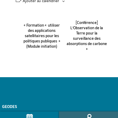
Ajouter au calendrier
Navigation
[Conférence]
«
Formation « utiliser
Évènement
L’Observation de la
des applications
Terre pour la
satellitaires pour les
surveillance des
politiques publiques »
absorptions de carbone
(Module initiation)
»
GEODES
À propos