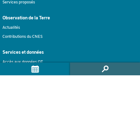
Services proposés
Observation de la Terre
Actualités
Contributions du CNES
Services et données
Accès aux données OT
Jeux de données
Traitements à la demande
Traitement intéractif
Formulaire de contact
Accompagnement
Infolettre GEODES