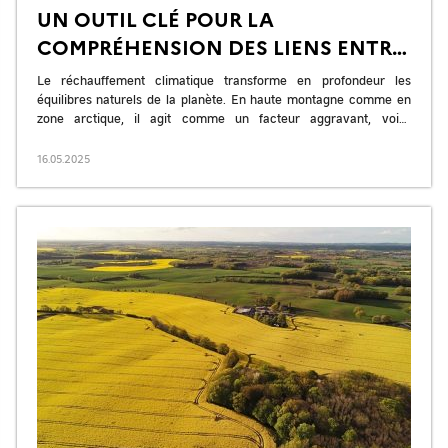
UN OUTIL CLÉ POUR LA
COMPRÉHENSION DES LIENS ENTRE
GÉOPHYSIQUE ET RÉCHAUFFEMENT
Le réchauffement climatique transforme en profondeur les
CLIMATIQUE
équilibres naturels de la planète. En haute montagne comme en
zone arctique, il agit comme un facteur aggravant, voire
déclencheur de phénomènes géophysiques […]
16.05.2025