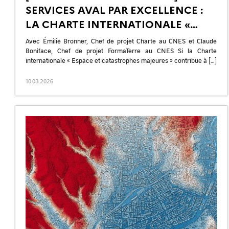
SERVICES AVAL PAR EXCELLENCE :
LA CHARTE INTERNATIONALE «
ESPACE ET CATASTROPHES
Avec Émilie Bronner, Chef de projet Charte au CNES et Claude
MAJEURES » ET LA CIEST2
Boniface, Chef de projet FormaTerre au CNES Si la Charte
internationale « Espace et catastrophes majeures » contribue à […]
10.03.2026