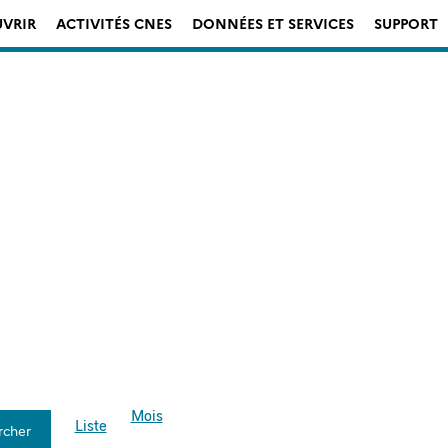
VRIR
ACTIVITÉS CNES
DONNÉES ET SERVICES
SUPPORT
Navigation
Mois
de
Liste
rcher