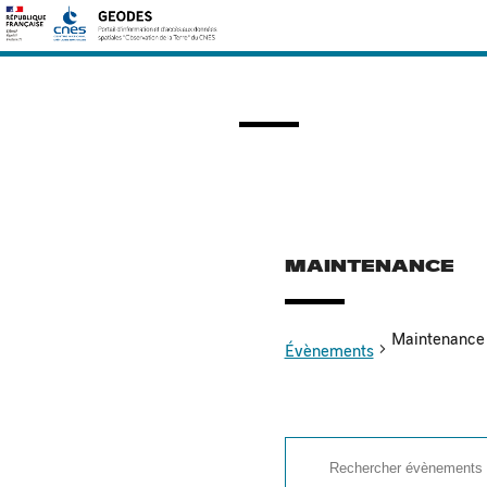
Skip
Rechercher :
to
content
MAINTENANCE
Maintenance
Évènements
Recherche
Évènements
Saisir
et
mot-