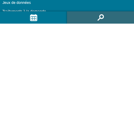
Jeux de données
Traitements à la demande
Traitement intéractif
Formulaire de contact
Accompagnement
Infolettre GEODES