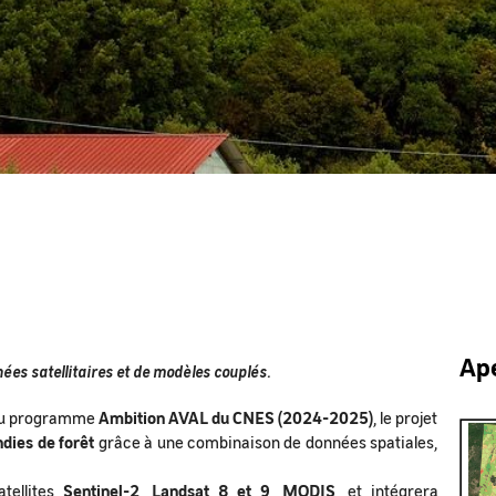
Ape
nnées satellitaires et de modèles couplés.
 du programme
Ambition AVAL du CNES (2024-2025)
, le projet
ndies de forêt
grâce à une combinaison de données spatiales,
atellites
Sentinel-2
,
Landsat 8 et 9
,
MODIS
, et intégrera