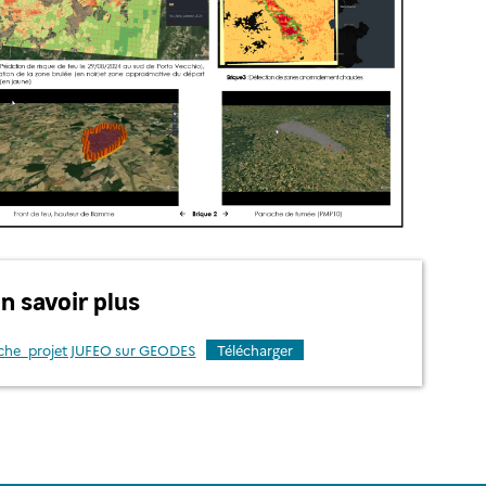
n savoir plus
che_projet JUFEO sur GEODES
Télécharger