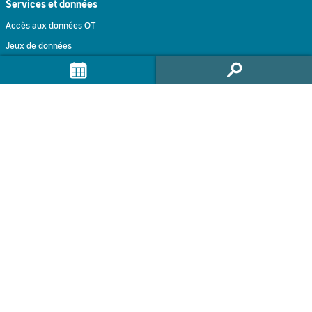
Services et données
Accès aux données OT
Jeux de données
Traitements à la demande
Traitement intéractif
Formulaire de contact
Accompagnement
Infolettre GEODES