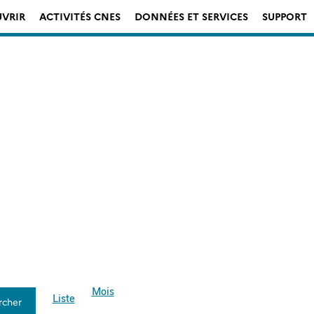
VRIR
ACTIVITÉS CNES
DONNÉES ET SERVICES
SUPPORT
Navigation
Mois
de
Liste
rcher