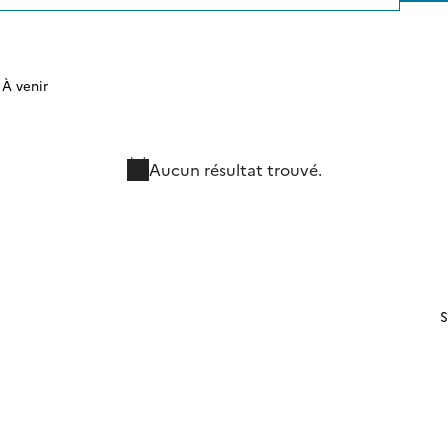
À venir
Sélectionnez
une
date.
Aucun résultat trouvé.
Notice
S