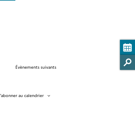
vues
Évènement
Évènements
suivants
’abonner au calendrier