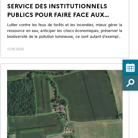
SERVICE DES INSTITUTIONNELS
PUBLICS POUR FAIRE FACE AUX
ENJEUX DE NOS TERRITOIRES
Lutter contre les feux de forêts et les incendies, mieux gérer la
GRÂCE AU PLAN FRANCE 2030
ressource en eau, anticiper les chocs économiques, préserver la
biodiversité de la pollution lumineuse, ce sont autant d’exemples
[…]
12.05.2026