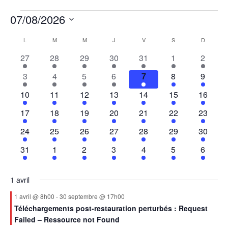
ÉVÈNEMENTS
07/08/2026
Sélectionnez
Calendrier
L
LUNDI
M
MARDI
M
MERCREDI
J
JEUDI
V
VENDREDI
S
SAMEDI
D
DIMANC
une
de
date.
1
1
1
1
1
1
1
27
28
29
30
31
1
2
Évènements
évènement
évènement
évènement
évènement
évènement
évènement
évènem
1
1
1
2
1
1
1
3
4
5
6
7
8
9
évènement
évènement
évènement
évènements
évènement
évènement
évènem
1
1
1
1
1
1
1
10
11
12
13
14
15
16
évènement
évènement
évènement
évènement
évènement
évènement
évènem
1
2
1
1
1
1
1
17
18
19
20
21
22
23
évènement
évènements
évènement
évènement
évènement
évènement
évènem
1
1
1
1
1
1
1
24
25
26
27
28
29
30
évènement
évènement
évènement
évènement
évènement
évènement
évènem
1
1
1
1
1
1
1
31
1
2
3
4
5
6
évènement
évènement
évènement
évènement
évènement
évènement
évènem
1 avril
1 avril @ 8h00
-
30 septembre @ 17h00
Téléchargements post-restauration perturbés : Request
Failed – Ressource not Found